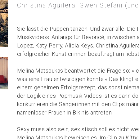
Christina Aguilera, Gwen Stefani (u
Sie lässt die Puppen tanzen. Und zwar alle. Die
Musikvideos. Anfangs für Beyoncé, inzwischen a
Lopez, Katy Perry, Alicia Keys, Christina Aguiler
erfolgreicher Künstlerinnen beauftragt am lie
Melina Matsoukas beantwortet die Frage so: »I
was eine Frau entwürdigen könnte.« Das klingt e
einem geheimen Erfolgsrezept, das sonst niema
der Logik eines Popmusik-Videos ist es dann do
konkurrieren die Sängerinnen mit den Clips män
namenloser Frauen in Bikinis antreten.
Sexy muss also sein, sexistisch soll es nicht w
Melina Matsoukas beweisen es. Im Clip zu
Kitty