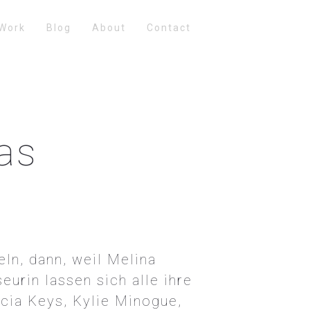
Work
Blog
About
Contact
as
ln, dann, weil Melina
eurin lassen sich alle ihre
icia Keys, Kylie Minogue,