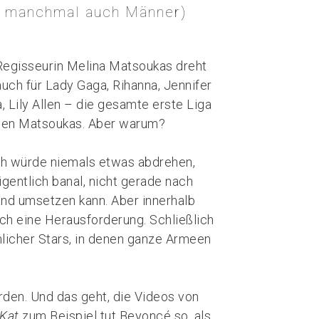
nd manchmal auch Männer)
 Regisseurin Melina Matsoukas dreht
uch für Lady Gaga, Rihanna, Jennifer
a, Lily Allen – die gesamte erste Liga
bsten Matsoukas. Aber warum?
ch würde niemals etwas abdrehen,
igentlich banal, nicht gerade nach
nd umsetzen kann. Aber innerhalb
ch eine Herausforderung. Schließlich
nlicher Stars, in denen ganze Armeen
erden. Und das geht, die Videos von
 Kat
zum Beispiel tut Beyoncé so, als